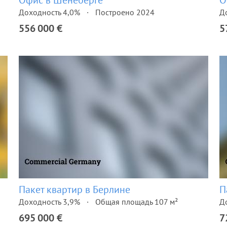
Офис в Шёнеберге
О
Доходность 4,0%
Построено 2024
Д
556 000 €
5
Пакет квартир в Берлине
П
Доходность 3,9%
Общая площадь 107 м²
Д
695 000 €
7