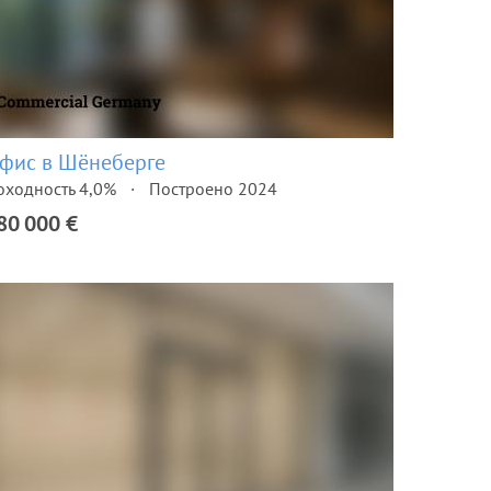
фис в Шёнеберге
оходность 4,0%
Построено 2024
80 000 €