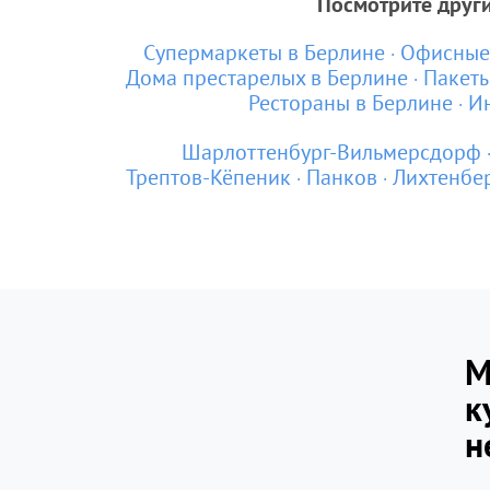
Посмотрите друг
Супермаркеты в Берлине
Офисные 
Дома престарелых в Берлине
Пакеты
Рестораны в Берлине
Ин
Шарлоттенбург-Вильмерсдорф
Трептов-Кёпеник
Панков
Лихтенбер
М
к
н