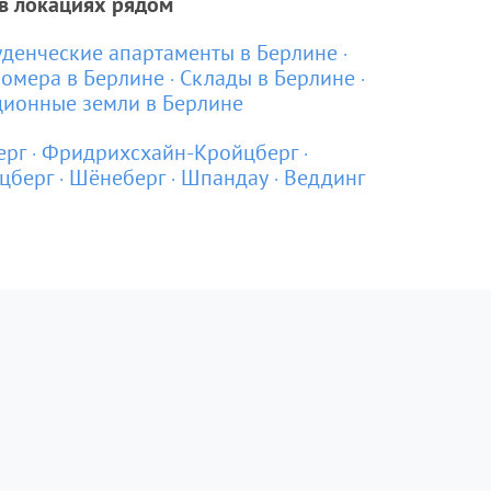
в локациях рядом
уденческие апартаменты в Берлине
омера в Берлине
Склады в Берлине
ионные земли в Берлине
ерг
Фридрихсхайн-Кройцберг
цберг
Шёнеберг
Шпандау
Веддинг