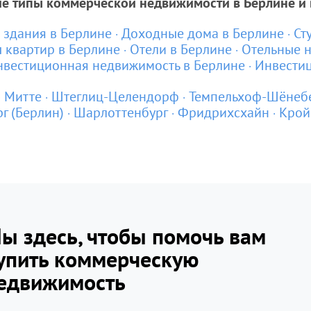
ие типы коммерческой недвижимости в Берлине и 
здания в Берлине
Доходные дома в Берлине
Ст
 квартир в Берлине
Отели в Берлине
Отельные н
вестиционная недвижимость в Берлине
Инвестиц
Митте
Штеглиц-Целендорф
Темпельхоф-Шёнеб
г (Берлин)
Шарлоттенбург
Фридрихсхайн
Крой
ы здесь, чтобы помочь вам
упить коммерческую
едвижимость