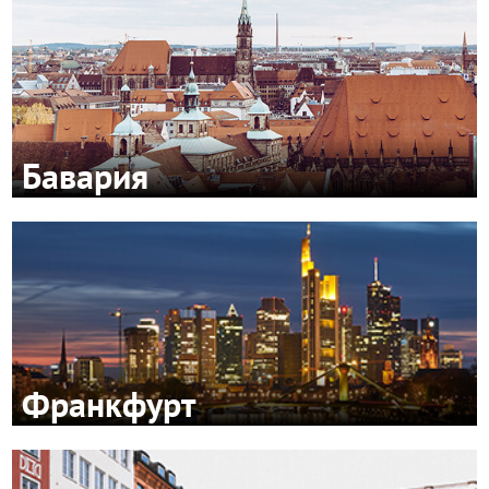
Бавария
Франкфурт