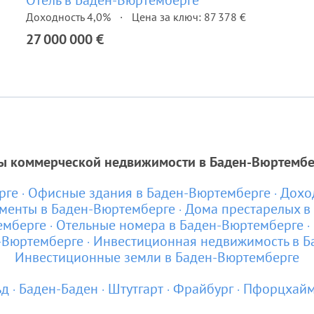
Отель в Баден-Вюртемберге
Доходность 4,0%
Цена за ключ: 87 378 €
27 000 000 €
ы коммерческой недвижимости в Баден-Вюртембе
рге
Офисные здания в Баден-Вюртемберге
Дохо
аменты в Баден-Вюртемберге
Дома престарелых в
емберге
Отельные номера в Баден-Вюртемберге
-Вюртемберге
Инвестиционная недвижимость в Б
Инвестиционные земли в Баден-Вюртемберге
ьд
Баден-Баден
Штутгарт
Фрайбург
Пфорцхай