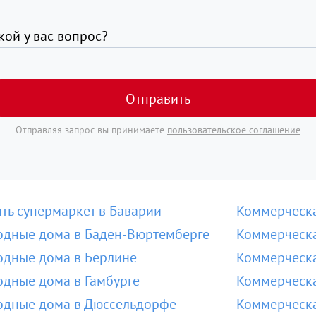
кой у вас вопрос?
Отправить
Отправляя запрос вы принимаете
пользовательское соглашение
ть супермаркет в Баварии
Коммерческа
одные дома в Баден-Вюртемберге
Коммерческа
одные дома в Берлине
Коммерческа
дные дома в Гамбурге
Коммерческа
одные дома в Дюссельдорфе
Коммерческа