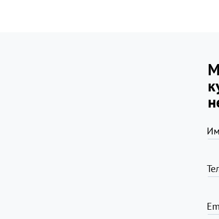
М
к
н
Им
Те
Em