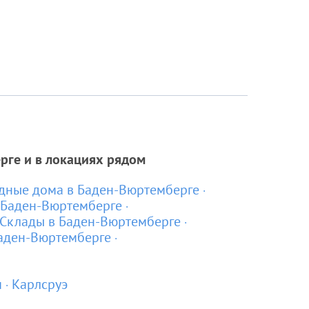
рге и в локациях рядом
дные дома в Баден-Вюртемберге
 Баден-Вюртемберге
Склады в Баден-Вюртемберге
аден-Вюртемберге
м
Карлсруэ