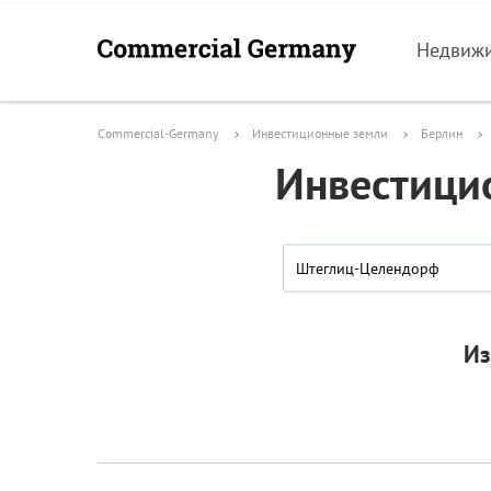
Недвиж
Commercial-Germany
Инвестиционные земли
Берлин
Инвестици
Штеглиц-Целендорф
Из