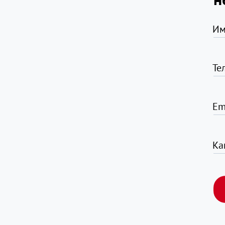
Им
Те
Em
Ка