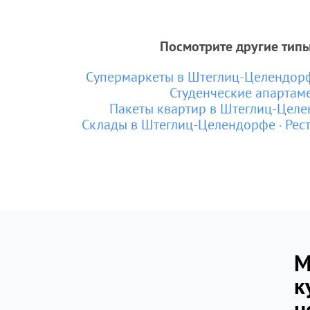
Посмотрите другие тип
Супермаркеты в Штеглиц-Целендор
Студенческие апартам
Пакеты квартир в Штеглиц-Цел
Склады в Штеглиц-Целендорфе
Рес
М
к
н