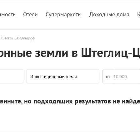
имость
Отели
Супермаркеты
Доходные дома
Штеглиц-Целендорф
онные земли в Штеглиц-
Инвестиционные земли
вините, но подходящих результатов не найд