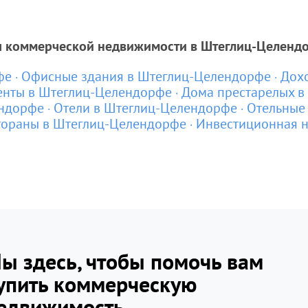
ы коммерческой недвижимости в Штеглиц-Целендо
фе
Офисные здания в Штеглиц-Целендорфе
Дох
енты в Штеглиц-Целендорфе
Дома престарелых в
ендорфе
Отели в Штеглиц-Целендорфе
Отельные
тораны в Штеглиц-Целендорфе
Инвестиционная 
ы здесь, чтобы помочь вам
упить коммерческую
едвижимость