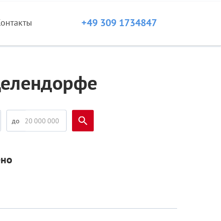
+49 309 1734847
Контакты
Целендорфе
ено