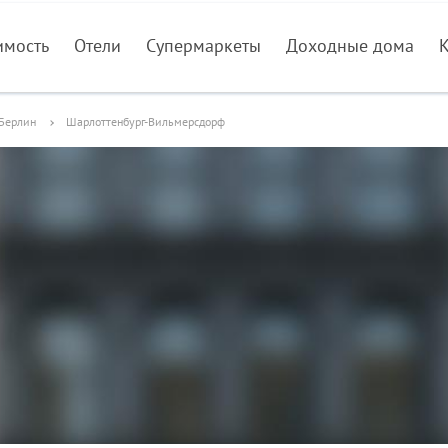
имость
Отели
Супермаркеты
Доходные дома
Берлин
Шарлоттенбург-Вильмерсдорф