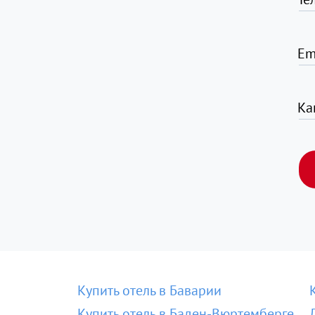
Em
Ка
Купить отель в Баварии
Купить отель в Баден-Вюртемберге