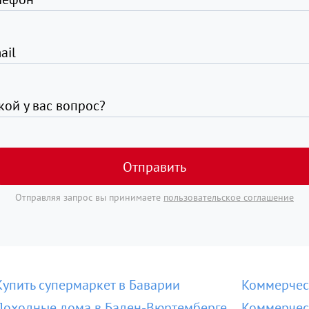
ail
кой у вас вопрос?
Отправить
Отправляя запрос вы принимаете
пользовательское соглашение
Купить супермаркет в Баварии
Коммерчес
Доходные дома в Баден-Вюртемберге
Коммерчес