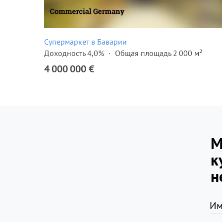
Супермаркет в Баварии
²
Доходность 4,0%
Общая площадь 2 000 м²
4 000 000 €
М
к
н
Им