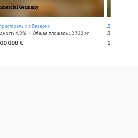
престарелых в Баварии
Дом престаре
дность 4,0%
Общая площадь 12 322 м²
Доходность 4
000 000 €
1 500 000 