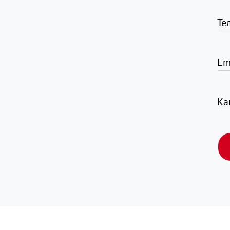
Те
Em
Ка