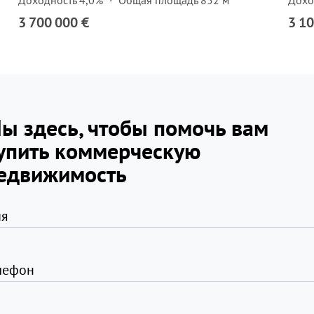
Доходность 4,0%
Общая площадь 852 м²
Дохо
3 700 000 €
3 10
ы здесь, чтобы помочь вам
упить коммерческую
едвижимость
я
лефон