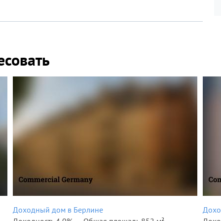
есовать
Доходный дом в Берлине
Дохо